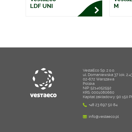
LDF UNI
M
VestaEco Sp. z o.o.
ul. Domaniewska 37 lok. 2.4
02-672 Warszawa
Polska
NIP: 5214052592
KRS: 0001080660
Kapitał zakładowy: 90 150 
+48 23 697 50 84
info@vestaeco.pl