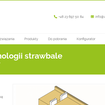
+48 23 697 50 84
info@
związania
Produkty
Do pobrania
Konfigurator
nologii strawbale
W
ną