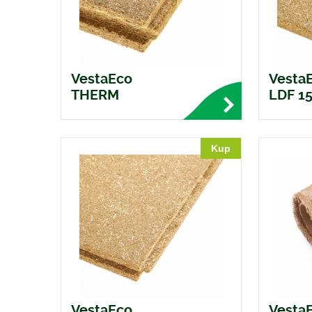
VestaEco
Vesta
THERM
LDF 1
Kup
VestaEco
Vesta