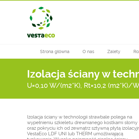
Strona główna
O nas
Zalety
Ro
Izolacja ściany w tech
U=0,10 W/(m2*K), Rt=10,2 (m2*K)/
Izolacja ściany w technologii strawbale polega na
wypełnieniu szkieletu drewnianego kostkami słomy
oraz pokryciu ich od zewnątrz sztywną płytą izolacyj
VestaEco LDF UNI lub THERM umożliwiającą