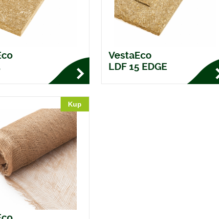
Eco
VestaEco
5
LDF 15 EDGE
Kup
Eco