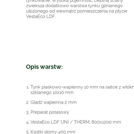
tynkowanie. Wysoką pojemność cieplną ściany
zwieksza dodatkowo warstwa tynku glinianego
ułożonego od wewnątrz pomieszczenia na płycie
VestaEco LDF.
Opis warstw:
Tynk piaskowo-wapienny 10 mm na siatce z włók
szklanego 10x10 mm
Gładź wapienna 2 mm
Preparat potasowy
VestaEco LDF UNI / THERM, 800x1200 mm
Kostki słomy 400 mm